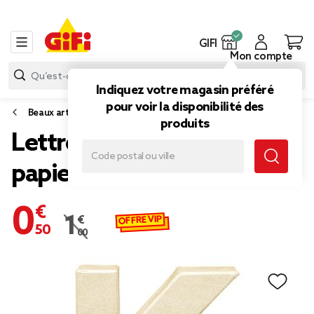
GIFI
Mon compte
Indiquez votre magasin préféré
pour voir la disponibilité des
Beaux arts
produits
Lettre K à décorer en
papier maché
0,50 €
OFFRE VIP
1,00 €
Prix remisé de 1,00 € à 0,50 €