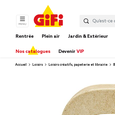
MENU
Rentrée
Plein air
Jardin & Extérieur
Nos catalogues
Devenir
VIP
Accueil
Loisirs
Loisirs créatifs, papeterie et librairie
B