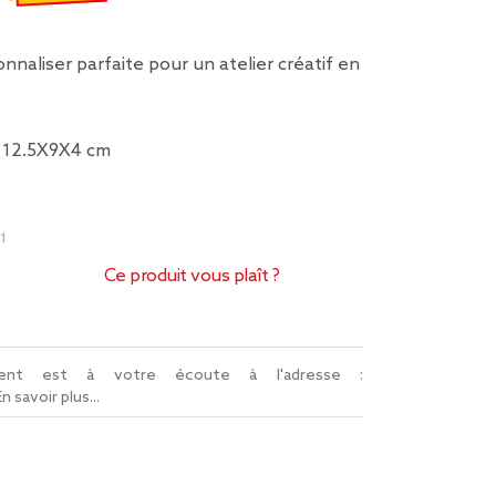
€
emisé de 1,00 € à 0,50 €
nnaliser parfaite pour un atelier créatif en
 : 12.5X9X4 cm
1
Ce produit vous plaît ?
lient est à votre écoute à l'adresse :
En savoir plus...