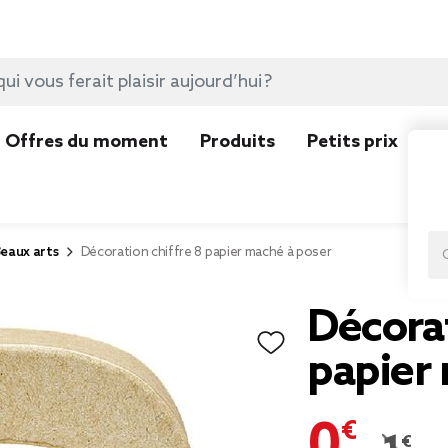
Offres du moment
Produits
Petits prix
N
eaux arts
Décoration chiffre 8 papier maché à poser
Décorat
papier
0,50 €