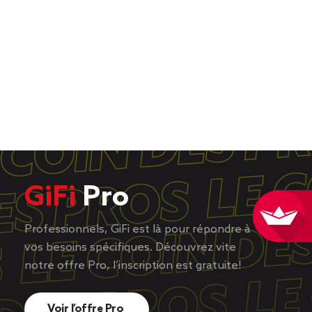
GiFi
Pro
Professionnels, GiFi est là pour répondre à
vos besoins spécifiques. Découvrez vite
notre offre Pro, l’inscription est gratuite!
Voir l’offre Pro