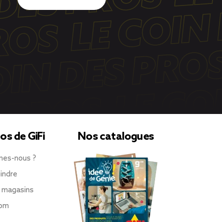
os de GiFi
Nos catalogues
mes-nous ?
indre
 magasins
oom