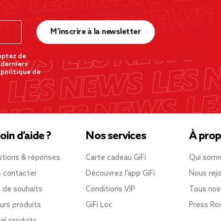
M’inscrire à la newsletter
eptez de
 derniers
 politique de
oin d’aide ?
Nos services
À prop
tions & réponses
Carte cadeau GiFi
Qui som
 contacter
Découvrez l’app GiFi
Nous rejo
e de souhaits
Conditions VIP
Tous nos
urs produits
GiFi Loc
Press R