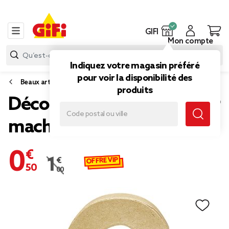
GIFI
Mon compte
Indiquez votre magasin préféré
pour voir la disponibilité des
Beaux arts
produits
Décoration chiffre 6 papier
maché à poser
0,50 €
OFFRE VIP
1,00 €
Prix remisé de 1,00 € à 0,50 €