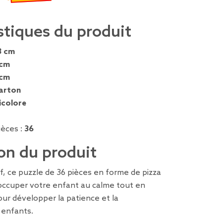
€
emisé de 0,99 € à 0,49 €
stiques du produit
3 cm
 cm
 cm
arton
icolore
èces :
36
on du produit
f, ce puzzle de 36 pièces en forme de pizza
occuper votre enfant au calme tout en
our développer la patience et la
 enfants.