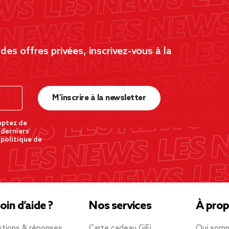
es offres privées, inscrivez-vous à la
M’inscrire à la newsletter
eptez de
 derniers
 politique de
oin d’aide ?
Nos services
À prop
tions & réponses
Carte cadeau GiFi
Qui som