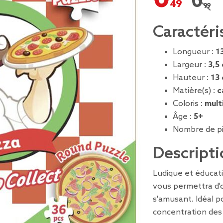
0,99 
Prix r
Caractéri
Longueur :
1
Largeur :
3,5
Hauteur :
13
Matière(s) :
c
Coloris :
mult
Âge :
5+
Nombre de pi
Descripti
Ludique et éducati
vous permettra d'
s'amusant. Idéal p
concentration des