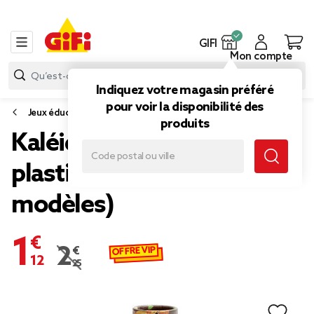
GIFI
Mon compte
Indiquez votre magasin préféré
pour voir la disponibilité des
Jeux éducatifs
produits
Kaléidoscope en papier et
plastique Ø4xH20cm (6
modèles)
1,12 €
OFFRE VIP
2,25 €
Prix remisé de 2,25 € à 1,12 €