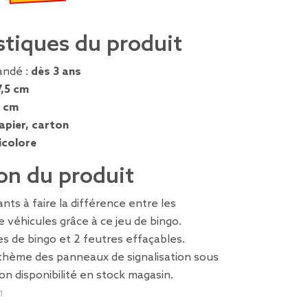
€
emisé de 1,39 € à 0,42 €
stiques du produit
ndé :
dès 3 ans
7,5 cm
5 cm
apier, carton
icolore
on du produit
ts à faire la différence entre les
e véhicules grâce à ce jeu de bingo.
s de bingo et 2 feutres effaçables.
e thème des panneaux de signalisation sous
on disponibilité en stock magasin.
1