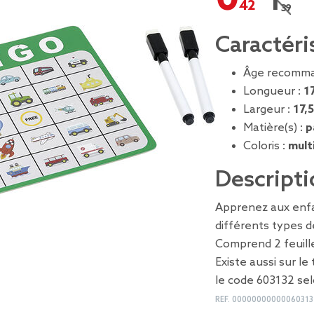
1,39 
Prix r
Caractéri
Âge recomma
Longueur :
1
Largeur :
17,
Matière(s) :
p
Coloris :
mult
Descripti
Apprenez aux enfan
différents types d
Comprend 2 feuille
Existe aussi sur l
le code 603132 sel
REF.
00000000000060313