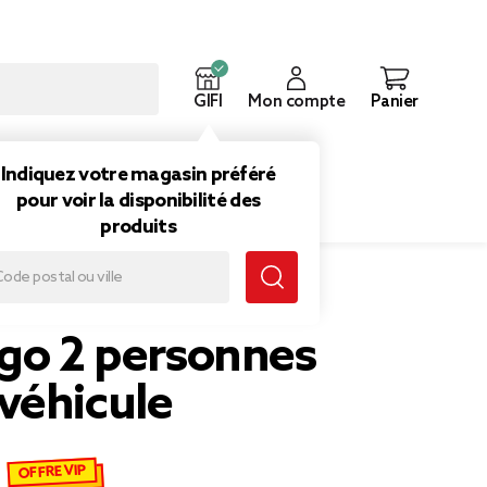
GIFI
Mon compte
Panier
ouveautés
Inspirations
Indiquez votre magasin préféré
pour voir la disponibilité des
produits
es thème véhicule
ngo 2 personnes
véhicule
OFFRE VIP