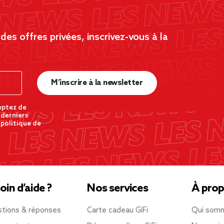
es offres privées, inscrivez-vous à la
M’inscrire à la newsletter
eptez de
 derniers
 politique de
oin d’aide ?
Nos services
À prop
tions & réponses
Carte cadeau GiFi
Qui som