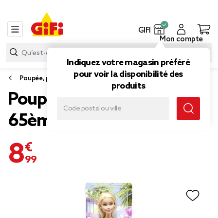
GIFI
Mon compte
Indiquez votre magasin préféré
pour voir la disponibilité des
Poupée, poupon et accessoires poupée
produits
Poupée mannequin Barbie
65ème anniversaire
8,99 €