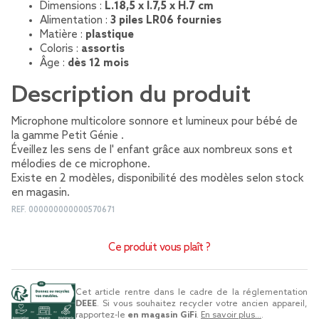
Dimensions :
L.18,5 x l.7,5 x H.7 cm
Alimentation :
3 piles LR06 fournies
Matière :
plastique
Coloris :
assortis
Âge :
dès 12 mois
Description du produit
Microphone multicolore sonnore et lumineux pour bébé de
la gamme Petit Génie .
Éveillez les sens de l' enfant grâce aux nombreux sons et
mélodies de ce microphone.
Existe en 2 modèles, disponibilité des modèles selon stock
en magasin.
REF.
000000000000570671
Ce produit vous plaît ?
Cet article rentre dans le cadre de la réglementation
DEEE
. Si vous souhaitez recycler votre ancien appareil,
rapportez-le
en magasin GiFi
.
En savoir plus...
.