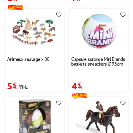
OFFRE VIP
Animaux sauvage x 30
Capsule surprise Mini Brands
baskets sneackers Ø9,5cm
5,95 €
4,99 €
Prix remisé de 11,90 € à 5,95 €
11,90 €
OFFRE VIP