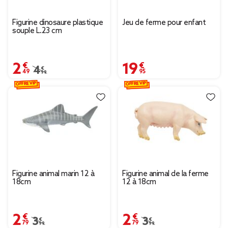
Figurine dinosaure plastique
Jeu de ferme pour enfant
souple L.23 cm
2,49 €
19,95 €
Prix remisé de 4,99 € à 2,49 €
4,99 €
OFFRE VIP
OFFRE VIP
Figurine animal marin 12 à
Figurine animal de la ferme
18cm
12 à 18cm
2,79 €
2,79 €
Prix remisé de 3,99 € à 2,79 €
3,99 €
Prix remisé de 3,99 € à
3,99 €