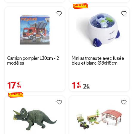
OFFRE VIP
Camion pompier L30cm - 2
Mini astronaute avec fusée
modèles
bleu et blanc Ø8xH8cm
17,99 €
1,09 €
Prix remisé de 2,19 € à
2,19 €
OFFRE VIP