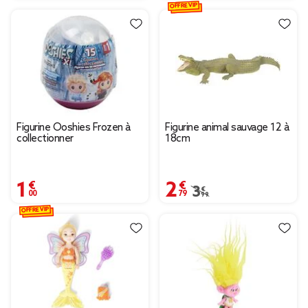
OFFRE VIP
Figurine Ooshies Frozen à
Figurine animal sauvage 12 à
collectionner
18cm
1,00 €
2,79 €
Prix remisé de 3,99 € à
3,99 €
OFFRE VIP