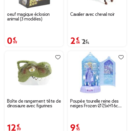
oeuf magique éclosion
Cavalier avec cheval noir
animal (3 modèles)
0,99 €
2,06 €
Prix remisé de 2,95 € à
2,95 €
Boîte de rangement tête de
Poupée tourelle reine des
dinosaure avec figurines
neiges Frozen Ø7,5xH16cm
(3 modèles)
12,99 €
9,95 €