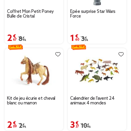
Coffret Mon Petit Poney
Épée surprise Star Wars
Bulle de Cristal
Force
2,67 €
1,60 €
Prix remisé de 8,90 € à 2,67 €
8,90 €
Prix remisé de 3,20 € à
3,20 €
OFFRE VIP
OFFRE VIP
Kit de jeu écurie et cheval
Calendrier de l'avent 24
blanc ou marron
animaux 4 mondes
2,09 €
3,27 €
Prix remisé de 2,99 € à 2,09 €
2,99 €
Prix remisé de 10,90 € 
10,90 €