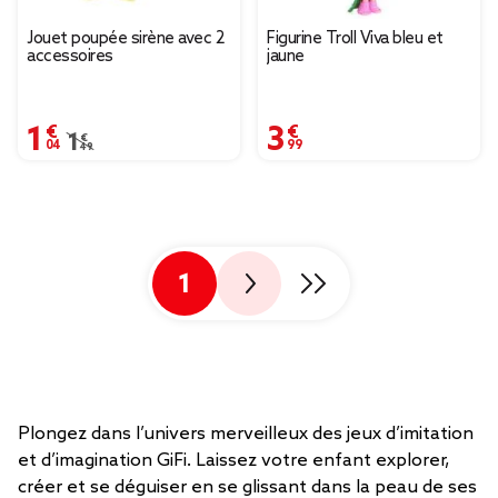
Jouet poupée sirène avec 2
Figurine Troll Viva bleu et
accessoires
jaune
1,04 €
3,99 €
Prix remisé de 1,49 € à 1,04 €
1,49 €
1
Plongez dans l’univers merveilleux des jeux d’imitation
et d’imagination GiFi. Laissez votre enfant explorer,
créer et se déguiser en se glissant dans la peau de ses