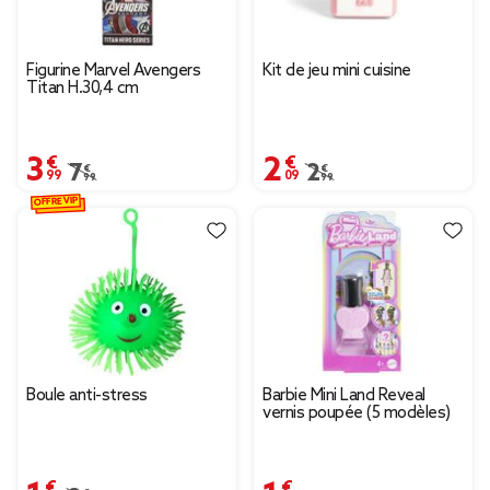
Figurine Marvel Avengers
Kit de jeu mini cuisine
Titan H.30,4 cm
3,99 €
2,09 €
Prix remisé de 7,99 € à 3,99 €
7,99 €
Prix remisé de 2,99 € à
2,99 €
OFFRE VIP
Boule anti-stress
Barbie Mini Land Reveal
vernis poupée (5 modèles)
1,46 €
1,99 €