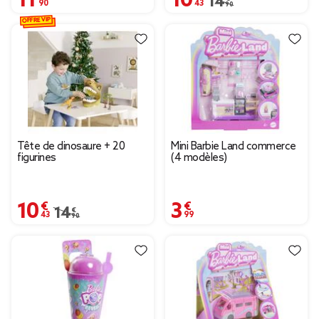
Prix remisé de 14,90 
14,90 €
OFFRE VIP
Tête de dinosaure + 20
Mini Barbie Land commerce
figurines
(4 modèles)
10,43 €
3,99 €
Prix remisé de 14,90 € à 10,43 €
14,90 €