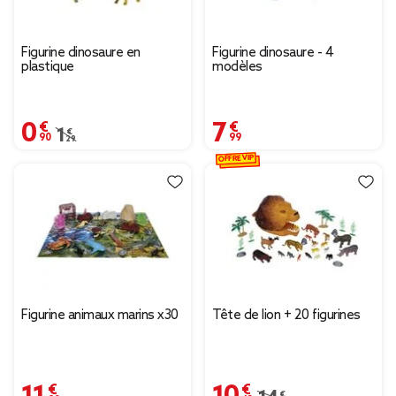
Figurine dinosaure en
Figurine dinosaure - 4
plastique
modèles
0,90 €
7,99 €
Prix remisé de 1,29 € à 0,90 €
1,29 €
OFFRE VIP
Figurine animaux marins x30
Tête de lion + 20 figurines
11,90 €
10,43 €