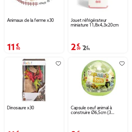
Animaux de la ferme x30
Jouet réfrigérateur
miniature 11,8x4,3x20cm
11,90 €
2,09 €
Prix remisé de 2,99 € à
2,99 €
Dinosaure x30
Capsule oeuf animal à
construire Ø6,5cm (3
modèles)