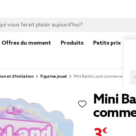
Offres du moment
Produits
Petits prix
N
ion et d'imitation
Figurine jouet
Mini Barbie Land commerce (4 mod
Mini Ba
commer
3,99 €