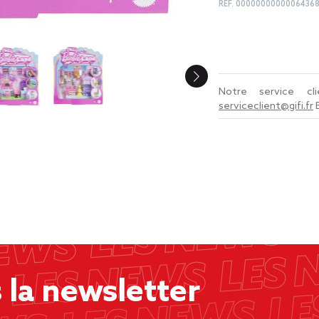
REF.
0000000000006436
Notre service c
serviceclient@gifi.fr
la newsletter