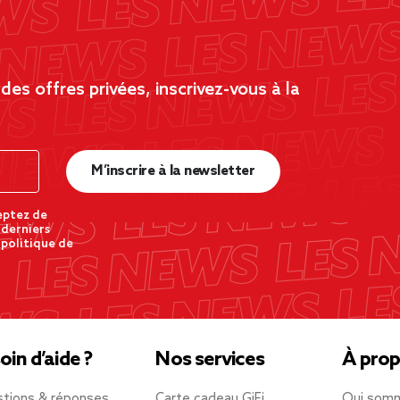
es offres privées, inscrivez-vous à la
M’inscrire à la newsletter
eptez de
 derniers
 politique de
oin d’aide ?
Nos services
À prop
tions & réponses
Carte cadeau GiFi
Qui som