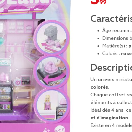
Caractéri
Âge recomma
Dimensions b
Matière(s) :
p
Coloris :
rose
Descripti
Un univers miniatu
colorés
.
Chaque coffret r
éléments à collect
Idéal dès 4 ans, 
et d'imagination
.
Existe en 4 modèle