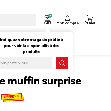
GIFI
Mon compte
Panier
ouveautés
Inspirations
Indiquez votre magasin préféré
pour voir la disponibilité des
produits
e muffin surprise
OFFRE VIP
emisé de 2,00 € à 1,00 €