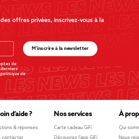
es offres privées, inscrivez-vous à la
M’inscrire à la newsletter
eptez de
 derniers
 politique de
oin d’aide ?
Nos services
À prop
tions & réponses
Carte cadeau GiFi
Qui som
 contacter
Découvrez l’app GiFi
Nous rejo