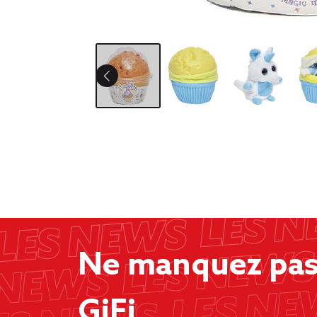
Ne manquez pas 
GiFi