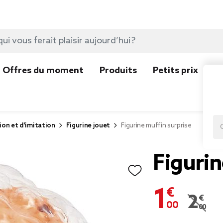
Offres du moment
Produits
Petits prix
N
ion et d'imitation
Figurine jouet
Figurine muffin surprise
Figurin
1,00 €
2,00 €
Prix r