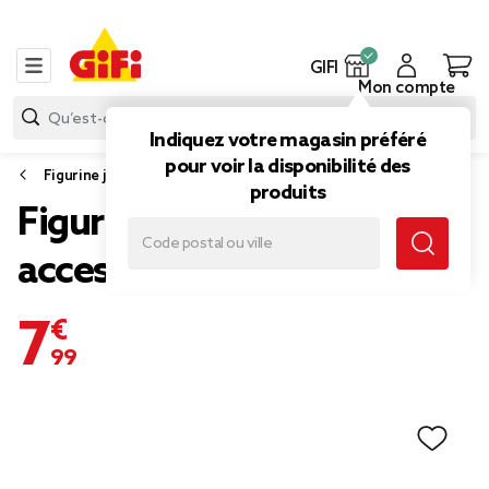
GIFI
Mon compte
Indiquez votre magasin préféré
pour voir la disponibilité des
Figurine jouet
produits
Figurine militaire avec
accessoires (3 modèles)
7,99 €