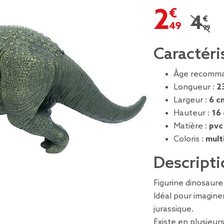
2,49 €
4,99 
Prix r
Caractéri
Âge recomma
Longueur :
2
Largeur :
6 c
Hauteur :
16
Matière :
pvc
Coloris :
mult
Descripti
Figurine dinosaure
Idéal pour imaginer
jurassique.
Existe en plusieur