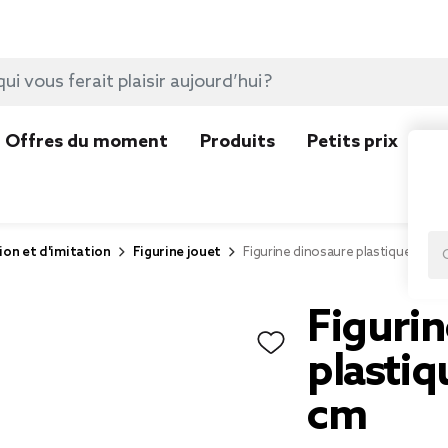
Offres du moment
Produits
Petits prix
N
ion et d'imitation
Figurine jouet
Figurine dinosaure plastique soupl
Figuri
plastiq
cm