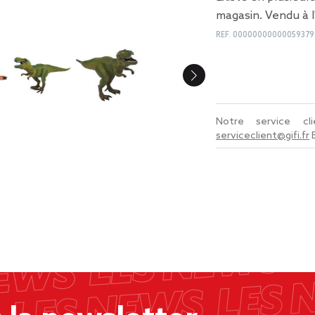
magasin. Vendu à l
REF.
00000000000059379
Notre service c
serviceclient@gifi.fr