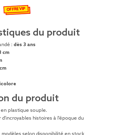
OFFRE VIP
€
emisé de 4,99 € à 2,49 €
stiques du produit
ndé :
dès 3 ans
3 cm
m
 cm
icolore
on du produit
 en plastique souple.
 d'incroyables histoires à l'époque du
s modèles selon disponibilité en stock