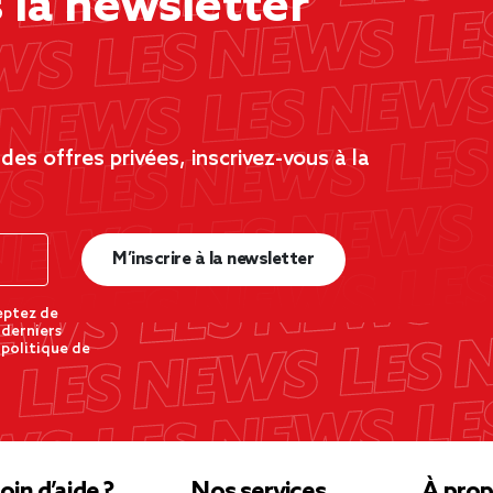
la newsletter
es offres privées, inscrivez-vous à la
M’inscrire à la newsletter
eptez de
 derniers
 politique de
oin d’aide ?
Nos services
À prop