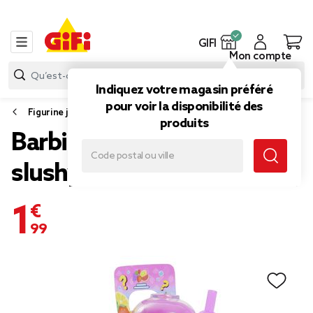
GIFI
Mon compte
Indiquez votre magasin préféré
pour voir la disponibilité des
Figurine jouet
produits
Barbie Mini Land Reveal
slushy poupée (2 modèles)
1,99 €