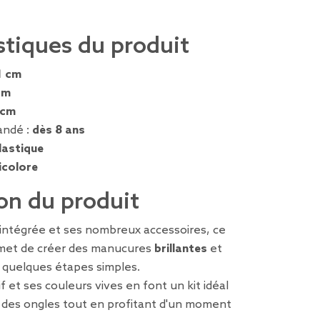
stiques du produit
1 cm
cm
 cm
ndé :
dès 8 ans
lastique
icolore
on du produit
intégrée et ses nombreux accessoires, ce
et de créer des manucures
brillantes
et
 quelques étapes simples.
f et ses couleurs vives en font un kit idéal
art des ongles tout en profitant d'un moment