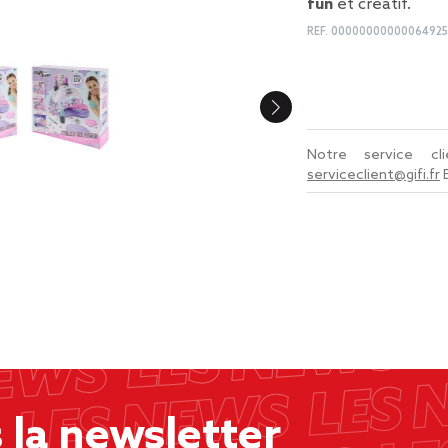
fun
et créatif.
REF.
00000000000064925
Notre service c
serviceclient@gifi.fr
la newsletter