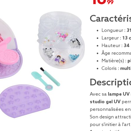
Caractéri
Longueur :
3
Largeur :
13 
Hauteur :
34
Âge recomma
Matière(s) :
p
Coloris :
mult
Descripti
Avec sa
lampe UV
studio gel UV
perm
personnalisées en
Son design attracti
pour s'initier à l'