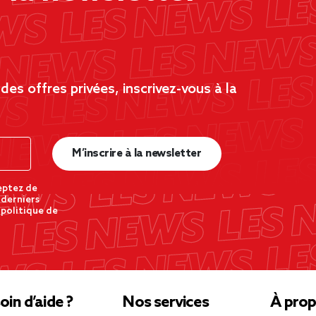
es offres privées, inscrivez-vous à la
M’inscrire à la newsletter
eptez de
 derniers
 politique de
oin d’aide ?
Nos services
À prop