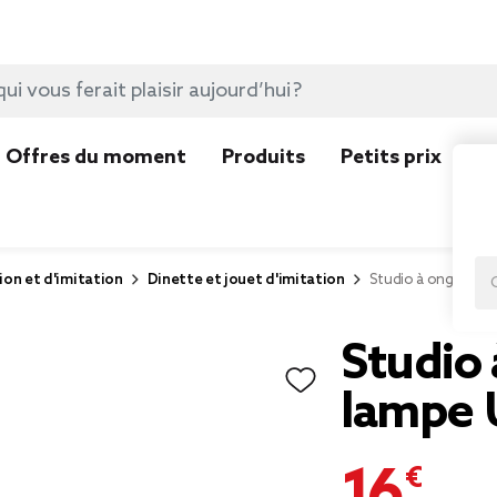
Offres du moment
Produits
Petits prix
N
ion et d'imitation
Dinette et jouet d'imitation
Studio à ongles gel
Studio 
lampe U
16,99 €