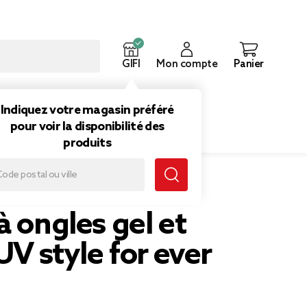
GIFI
Mon compte
Panier
ouveautés
Inspirations
Indiquez votre magasin préféré
pour voir la disponibilité des
produits
 et lampe UV style for ever
à ongles gel et
V style for ever