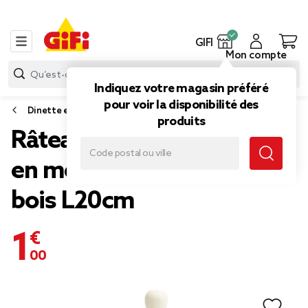
GIFI
Mon compte
Indiquez votre magasin préféré
pour voir la disponibilité des
Dinette et jouet d'imitation
produits
Râteau enfant pour jardin
en métal rose et manche
bois L20cm
1,00 €