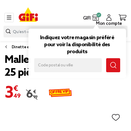
GIFI
Mon compte
Indiquez votre magasin préféré
pour voir la disponibilité des
Dinette et jouet d'imitation
produits
Mallette de jeu four à pizza
25 pièces
3,49 €
OFFRE VIP
6,99 €
Prix remisé de 6,99 € à 3,49 €