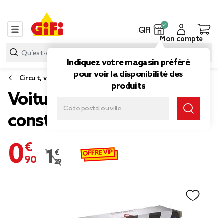
GIFI
Mon compte
Indiquez votre magasin préféré
pour voir la disponibilité des
Circuit, voiture jouet
produits
Voiture de course à
construire 16 pièces
0,90 €
OFFRE VIP
1,29 €
Prix remisé de 1,29 € à 0,90 €