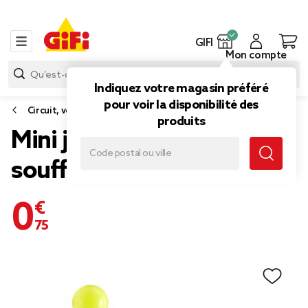
GIFI
Mon compte
Indiquez votre magasin préféré
pour voir la disponibilité des
Circuit, voiture jouet
produits
Mini jeu de basketball à
souffler L10cm 3 pièces
0,75 €