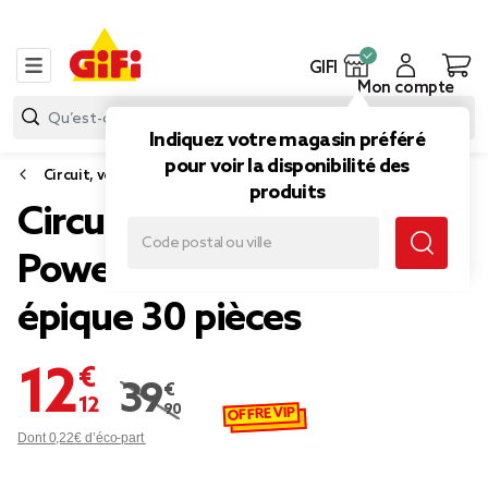
GIFI
Mon compte
Indiquez votre magasin préféré
pour voir la disponibilité des
Circuit, voiture jouet
produits
Circuit phosphorescent
Power Treads course
épique 30 pièces
12,12 €
39,90 €
Prix remisé de 39,90 € à 12,12 
OFFRE VIP
Dont 0,22€ d’éco-part