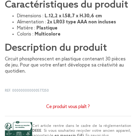
Caractéristiques du produit
Dimensions :
L.12,2 x l.58,7 x H.30,6 cm
Alimentation :
2x LR03 type AAA non incluses
Matière :
Plastique
Coloris :
Multicolore
Description du produit
Circuit phosphorescent en plastique contenant 30 pièces
de jeu. Pour que votre enfant développe sa créativité au
quotidien.
REF.
000000000000577250
Ce produit vous plaît ?
Cet article rentre dans le cadre de la réglementation
DEEE
. Si vous souhaitez recycler votre ancien appareil,
rapportez-le
en magasin GiFi
.
En savoir plus...
.