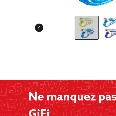
Ne manquez pas 
GiFi