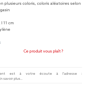
n plusieurs coloris, coloris aléatoires selon
agasin
 l 11 cm
pylène
5
Ce produit vous plaît ?
lient est à votre écoute à l'adresse :
En savoir plus...