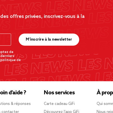
es offres privées, inscrivez-vous à la
M’inscrire à la newsletter
eptez de
 derniers
 politique de
oin d’aide ?
Nos services
À prop
tions & réponses
Carte cadeau GiFi
Qui som
 contacter
Découvrez l’app GiFi
Nous rejo