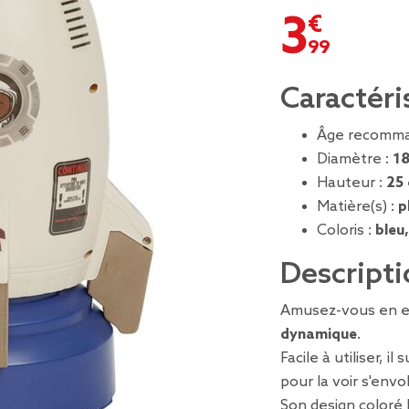
3,99 €
Caractéri
Âge recomma
Diamètre :
1
Hauteur :
25
Matière(s) :
p
Coloris :
bleu
Descripti
Amusez-vous en ex
dynamique
.
Facile à utiliser, il 
pour la voir s'envo
Son design coloré