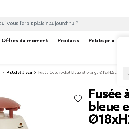
Offres du moment
Produits
Petits prix
N
r
Pistolet à eau
Fusée à eau rocket bleue et orange Ø18xH25cm
Fusée à
bleue 
Ø18xH