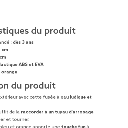
stiques du produit
ndé :
dès 3 ans
8 cm
 cm
lastique ABS et EVA
, orange
on du produit
térieur avec cette fusée à eau
ludique et
suffit de la
raccorder à un tuyau d'arrosage
ler et tourner.
 bleu et orange apporte une
touche fun
à