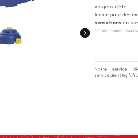
vos jeux d'été.
Idéale pour des m
sensations
en fami
REF.
0000000000006432
Notre service c
serviceclient@gifi.fr