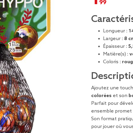
Caractéri
Longueur :
1
Largeur :
8 c
Épaisseur :
5
Matière(s) :
v
Coloris :
roug
Descripti
Ajoutez une touche
colorées
et son
b
Parfait pour dével
ensemble promet
Son format prati
pour jouer où vous