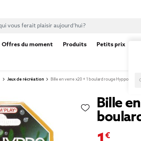
Offres du moment
Produits
Petits prix
N
r
Jeux de récréation
Bille en verre x20 + 1 boulard rouge Hyppo
Bille e
boular
1,99 €