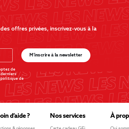
es offres privées, inscrivez-vous à la
M’inscrire à la newsletter
eptez de
 derniers
 politique de
oin d’aide ?
Nos services
À prop
tions & réponses
Carte cadeau GiFi
Qui som