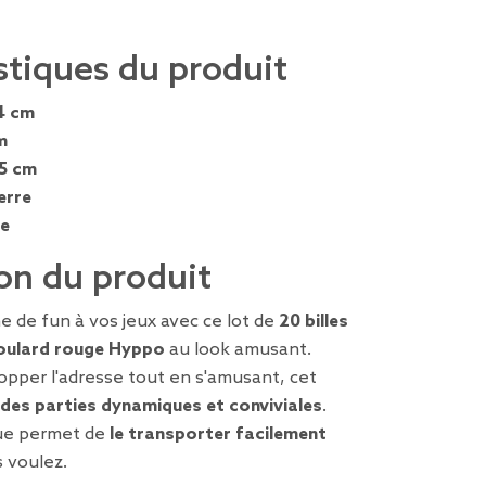
stiques du produit
4 cm
m
,5 cm
erre
e
on du produit
 de fun à vos jeux avec ce lot de
20 billes
oulard rouge Hyppo
au look amusant.
opper l'adresse tout en s'amusant, cet
des parties dynamiques et conviviales
.
que permet de
le transporter facilement
 voulez.