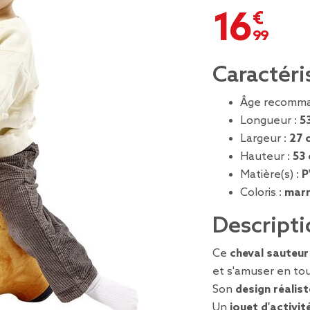
16,99 €
Caractéri
Âge recomma
Longueur :
5
Largeur :
27 
Hauteur :
53
Matière(s) :
P
Coloris :
mar
Descripti
Ce
cheval sauteur
et s'amuser en tou
Son
design réalist
Un
jouet d'activit