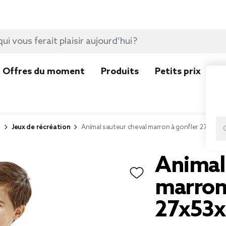
Offres du moment
Produits
Petits prix
N
r
Jeux de récréation
Animal sauteur cheval marron à gonfler 27x53x
Animal
marron
27x53