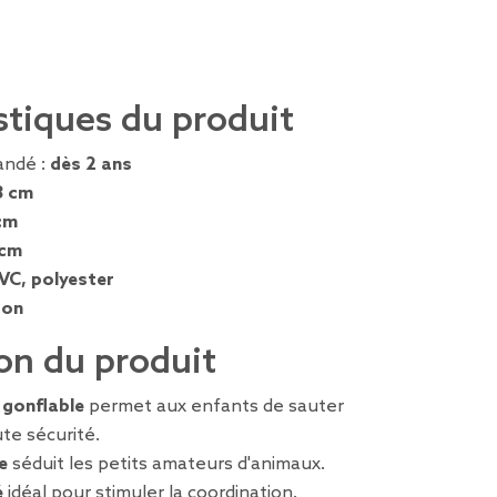
stiques du produit
ndé :
dès 2 ans
3 cm
cm
 cm
VC, polyester
ron
on du produit
 gonflable
permet aux enfants de sauter
te sécurité.
e
séduit les petits amateurs d'animaux.
é
idéal pour stimuler la coordination.