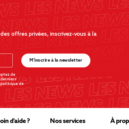
es offres privées, inscrivez-vous à la
M’inscrire à la newsletter
eptez de
 derniers
 politique de
oin d’aide ?
Nos services
À prop