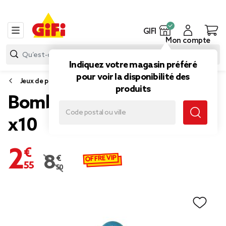
GIFI
Mon compte
Indiquez votre magasin préféré
pour voir la disponibilité des
Jeux de piscine et plage
produits
Bombe à eau réutilisable
x10
2,55 €
OFFRE VIP
8,50 €
Prix remisé de 8,50 € à 2,55 €