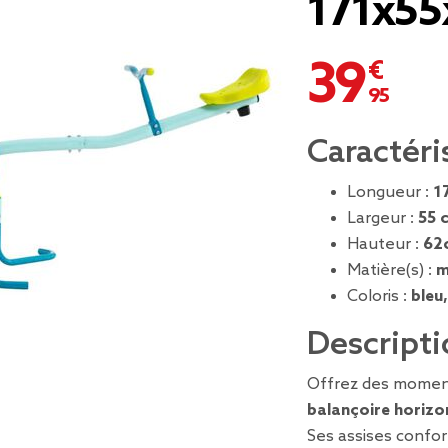
171x5
39,95 €
Caractéri
Longueur :
1
Largeur :
55 
Hauteur :
62
Matière(s) :
m
Coloris :
bleu,
Descripti
Offrez des momen
balançoire horizo
Ses assises confor