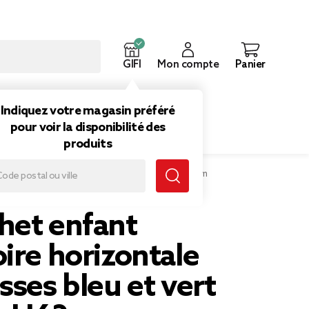
GIFI
Mon compte
Panier
ouveautés
Inspirations
Indiquez votre magasin préféré
pour voir la disponibilité des
produits
horizontale tape-fesses bleu et vert 171x55xH62cm
het enfant
ire horizontale
sses bleu et vert