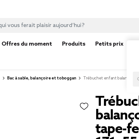
Offres du moment
Produits
Petits prix
N
r
Bac à sable, balançoire et toboggan
Trébuchet enfant balançoire 
Trébuc
balanço
tape-fe