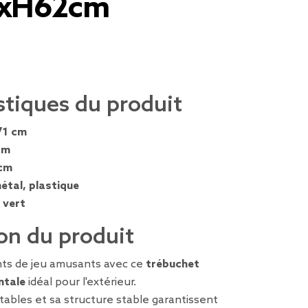
5xH62cm
stiques du produit
71 cm
cm
cm
étal, plastique
 vert
on du produit
ts de jeu amusants avec ce
trébuchet
ntale
idéal pour l'extérieur.
tables et sa structure stable garantissent