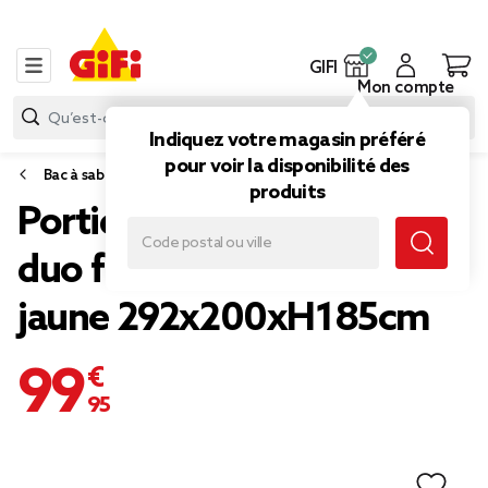
GIFI
Mon compte
Indiquez votre magasin préféré
pour voir la disponibilité des
Bac à sable, balançoire et toboggan
produits
Portique 2 balançoires et 1
duo face-à-face bleu et
jaune 292x200xH185cm
99,95 €