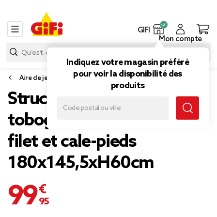
GIFI
Mon compte
Indiquez votre magasin préféré
pour voir la disponibilité des
Aire de jeux et structure gonflable
produits
Structure enfant bois
toboggan tipi escalade
filet et cale-pieds
180x145,5xH60cm
99,95 €