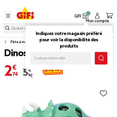
GIFI
Mon compte
Indiquez votre magasin préféré
pour voir la disponibilité des
Pâte à modeler, modelage et gravure
produits
Dinosaure à malaxer
2,74 €
OFFRE VIP
5,49 €
Prix remisé de 5,49 € à 2,74 €