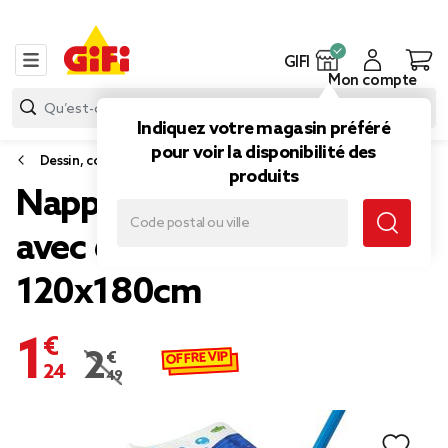
GIFI
Mon compte
Indiquez votre magasin préféré
pour voir la disponibilité des
Dessin, coloriage et peinture
produits
Nappe en papier à colorier
avec 6 crayons de couleur
120x180cm
1,24 €
OFFRE VIP
2,49 €
Prix remisé de 2,49 € à 1,24 €