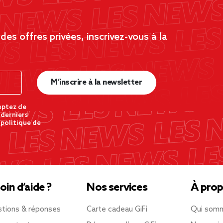
es offres privées, inscrivez-vous à la
M’inscrire à la newsletter
eptez de
 derniers
 politique de
oin d’aide ?
Nos services
À prop
tions & réponses
Carte cadeau GiFi
Qui som