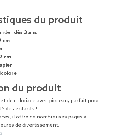
stiques du produit
ndé :
dès 3 ans
9 cm
m
,2 cm
apier
icolore
on du produit
t de coloriage avec pinceau, parfait pour
ité des enfants !
ces, il offre de nombreuses pages à
heures de divertissement.
05