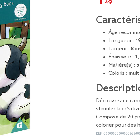
Caractéri
Âge recomma
Longueur :
1
Largeur :
8 c
Épaisseur :
1
Matière(s) :
p
Coloris :
mult
Descripti
Découvrez ce carne
stimuler la créativ
Composé de 20 piè
colorier pour des 
REF.
0000000000006368