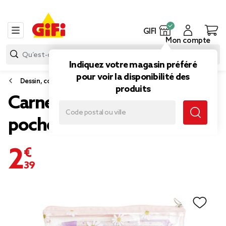
GIFI
Mon compte
Indiquez votre magasin préféré
pour voir la disponibilité des
Dessin, coloriage et peinture
produits
Carnet avec stylo et
pochette
2,39 €