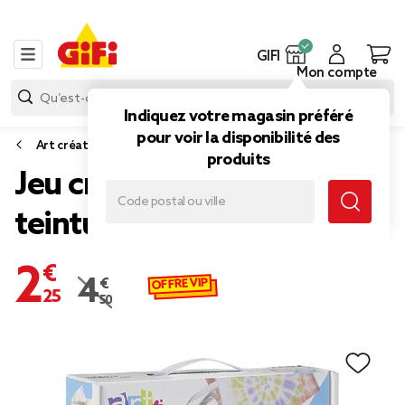
GIFI
Mon compte
Indiquez votre magasin préféré
pour voir la disponibilité des
Art créatif et kit créatif
produits
Jeu créatif Tie&Dye -
teinture pour tissus
2,25 €
OFFRE VIP
4,50 €
Prix remisé de 4,50 € à 2,25 €