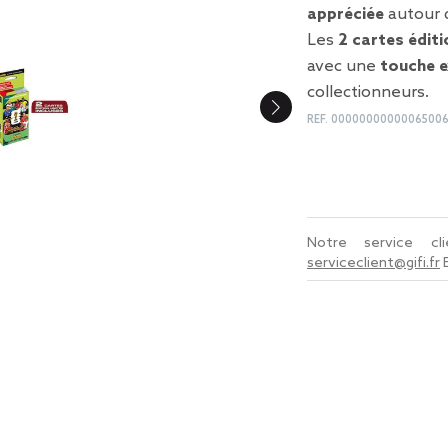
appréciée
autour d
Les
2 cartes éditi
avec une
touche e
collectionneurs.
REF.
0000000000006500
Notre service c
serviceclient@gifi.fr