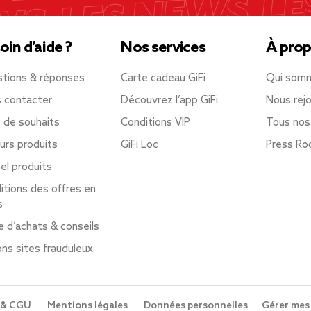
oin d’aide ?
Nos services
À prop
tions & réponses
Carte cadeau GiFi
Qui som
 contacter
Découvrez l’app GiFi
Nous rejo
e de souhaits
Conditions VIP
Tous nos
urs produits
GiFi Loc
Press R
el produits
itions des offres en
s
e d’achats & conseils
ons sites frauduleux
 & CGU
Mentions légales
Données personnelles
Gérer mes