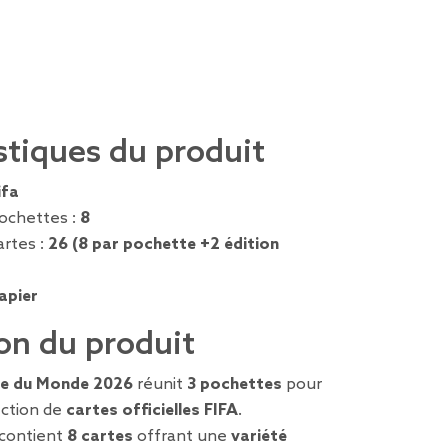
stiques du produit
ifa
ochettes :
8
rtes :
26 (8 par pochette +2 édition
apier
on du produit
pe du Monde 2026
réunit
3 pochettes
pour
ection de
cartes officielles FIFA
.
contient
8 cartes
offrant une
variété