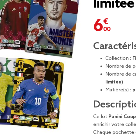
limitée
6,00 €
Caractéri
Collection :
F
Nombre de p
Nombre de ca
limitée)
Matière(s) :
p
Descripti
Ce lot
Panini Cou
enrichir votre coll
Chaque pochette 