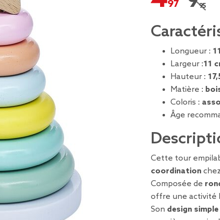
9,95 
Prix r
Caractéri
Longueur :
1
Largeur :
11 
Hauteur :
17,
Matière :
boi
Coloris :
asso
Âge recomma
Descripti
Cette tour empilab
coordination
chez
Composée de
ron
offre une activité
Son
design simple