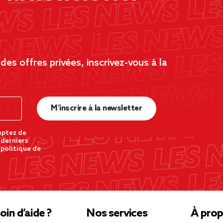
es offres privées, inscrivez-vous à la
M’inscrire à la newsletter
eptez de
 derniers
 politique de
oin d’aide ?
Nos services
À prop