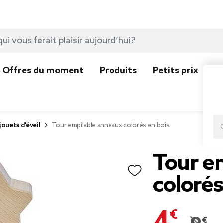
Offres du moment
Produits
Petits prix
N
jouets d'éveil
Tour empilable anneaux colorés en bois
Tour e
colorés
4,97 €