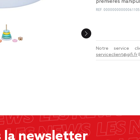
premières manipul
REF.
00000000000061105
Notre service c
serviceclient@gifi.fr
la newsletter