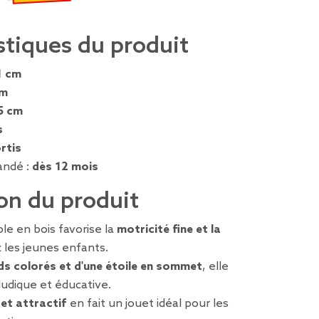
€
emisé de 9,95 € à 4,97 €
stiques du produit
1 cm
cm
5 cm
s
rtis
ndé :
dès 12 mois
on du produit
le en bois favorise la
motricité fine et la
 les jeunes enfants.
ds colorés et d'une étoile en sommet
, elle
 ludique et éducative.
 et attractif
en fait un jouet idéal pour les