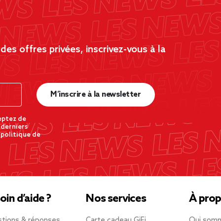
es offres privées, inscrivez-vous à la
M’inscrire à la newsletter
eptez de
 derniers
 politique de
oin d’aide ?
Nos services
À prop
tions & réponses
Carte cadeau GiFi
Qui som