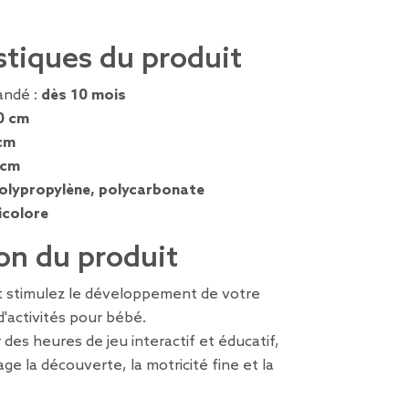
stiques du produit
ndé :
dès 10 mois
0 cm
cm
 cm
olypropylène, polycarbonate
icolore
on du produit
et stimulez le développement de votre
d'activités pour bébé.
 des heures de jeu interactif et éducatif,
ge la découverte, la motricité fine et la