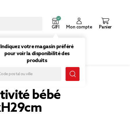
GIFI
Mon compte
Panier
ouveautés
Inspirations
Indiquez votre magasin préféré
pour voir la disponibilité des
produits
tivité bébé
xH29cm