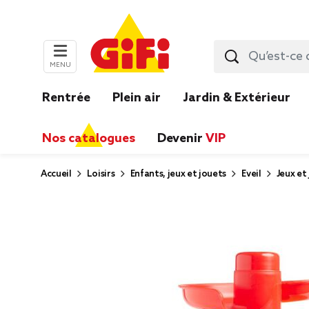
MENU
Rentrée
Plein air
Jardin & Extérieur
Nos catalogues
Devenir
VIP
Accueil
Loisirs
Enfants, jeux et jouets
Eveil
Jeux et 