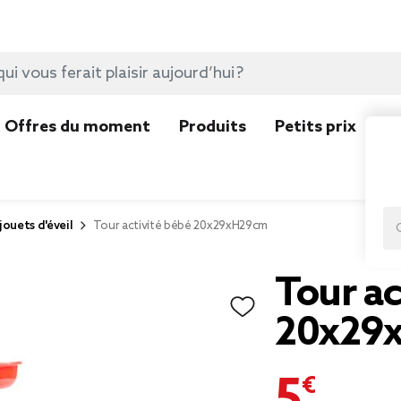
Offres du moment
Produits
Petits prix
N
jouets d'éveil
Tour activité bébé 20x29xH29cm
Tour ac
20x29
5,49 €