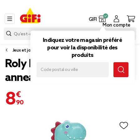
GIFI
Mon compte
Indiquez votre magasin préféré
pour voir la disponibilité des
Jeux et jouets d'éveil
produits
Roly Poly 2en1 culbuto et
anneaux multicolore
8,90 €