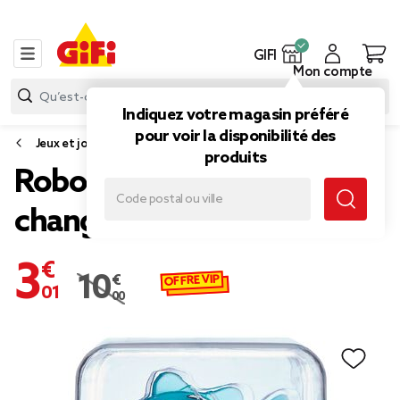
GIFI
Mon compte
Indiquez votre magasin préféré
pour voir la disponibilité des
Jeux et jouets d'éveil
produits
Robot poisson couleurs
changeantes
3,01 €
OFFRE VIP
10,00 €
Prix remisé de 10,00 € à 3,01 €