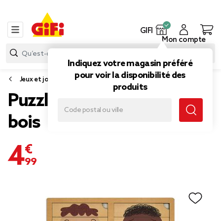
GIFI
Mon compte
Indiquez votre magasin préféré
pour voir la disponibilité des
Jeux et jouets d'éveil
produits
Puzzle des émotions en
bois
4,99 €