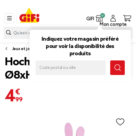
GIFI
Mon compte
Indiquez votre magasin préféré
pour voir la disponibilité des
Jeux et jouets d'éveil
produits
Hochet bois et plastique
Ø8xH8,6cm (3 modèles)
4,99 €