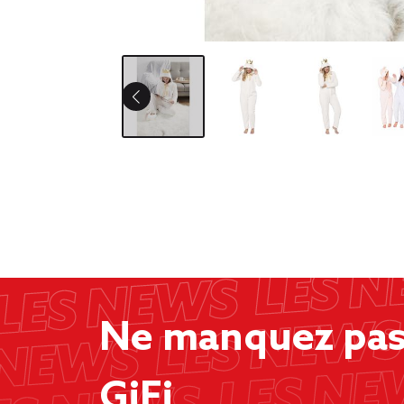
Ne manquez pas 
GiFi