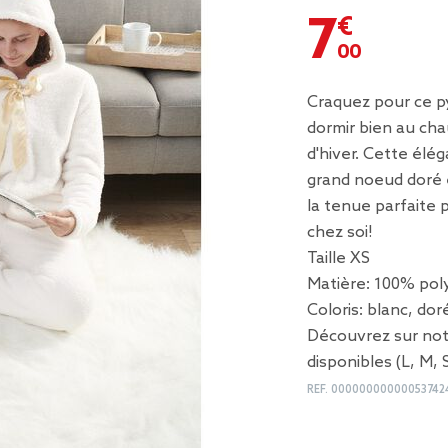
7,00 €
Craquez pour ce p
dormir bien au cha
d'hiver. Cette élé
grand noeud doré 
la tenue parfaite 
chez soi!
Taille XS
Matière: 100% pol
Coloris: blanc, dor
Découvrez sur notr
disponibles (L, M, 
REF.
00000000000053742