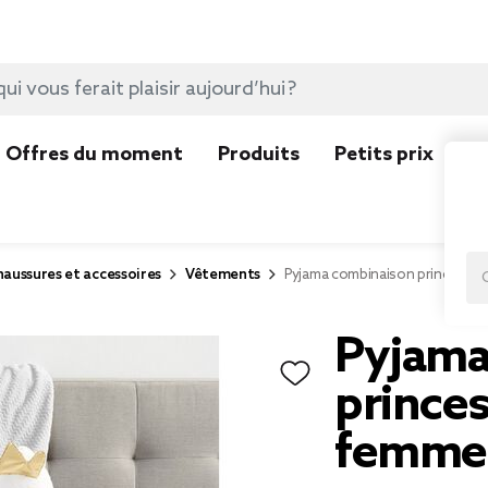
Offres du moment
Produits
Petits prix
N
aussures et accessoires
Vêtements
Pyjama combinaison princesse 
Pyjama
princes
femme 