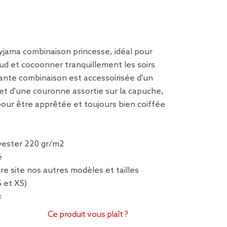
yjama combinaison princesse, idéal pour
ud et cocoonner tranquillement les soirs
gante combinaison est accessoirisée d'un
et d'une couronne assortie sur la capuche,
pour être apprêtée et toujours bien coiffée
yester 220 gr/m2
é
e site nos autres modèles et tailles
S et XS)
4
Ce produit vous plaît ?