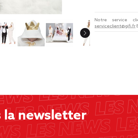
Notre service c
serviceclient@gifi.fr
la newsletter