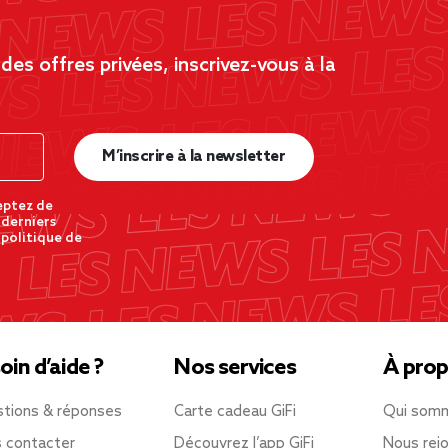
es offres privées, inscrivez-vous à la
M’inscrire à la newsletter
eptez de
 derniers
 politique de
oin d’aide ?
Nos services
À prop
tions & réponses
Carte cadeau GiFi
Qui som
 contacter
Découvrez l’app GiFi
Nous rejo