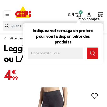
GIFI
Mon compte
Indiquez votre magasin préféré
pour voir la disponibilité des
Vêtements
produits
Legging polaire noir S/M
ou L/XL
4,99 €