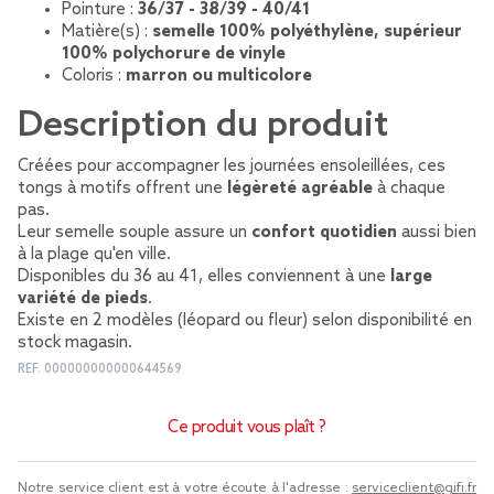
Pointure :
36/37 - 38/39 - 40/41
Matière(s) :
semelle 100% polyéthylène, supérieur
100% polychorure de vinyle
Coloris :
marron ou multicolore
Description du produit
Créées pour accompagner les journées ensoleillées, ces
tongs à motifs offrent une
légèreté agréable
à chaque
pas.
Leur semelle souple assure un
confort quotidien
aussi bien
à la plage qu'en ville.
Disponibles du 36 au 41, elles conviennent à une
large
variété de pieds
.
Existe en 2 modèles (léopard ou fleur) selon disponibilité en
stock magasin.
REF.
000000000000644569
Ce produit vous plaît ?
Notre service client est à votre écoute à l'adresse :
serviceclient@gifi.fr