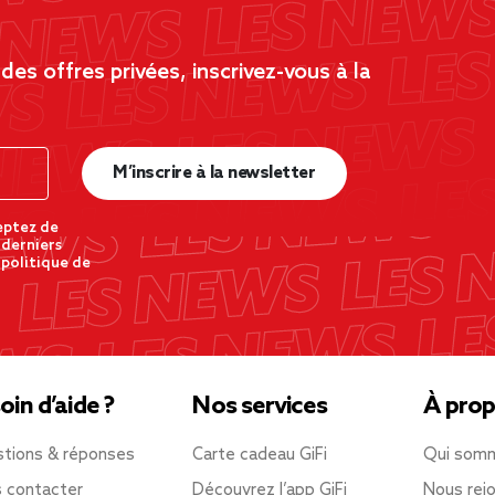
es offres privées, inscrivez-vous à la
M’inscrire à la newsletter
eptez de
 derniers
 politique de
oin d’aide ?
Nos services
À prop
tions & réponses
Carte cadeau GiFi
Qui som
 contacter
Découvrez l’app GiFi
Nous rejo