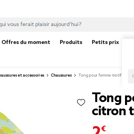
Offres du moment
Produits
Petits prix
N
aussures et accessoires
Chaussures
Tong pour femme motif citron t
Tong p
citron 
2,00 €