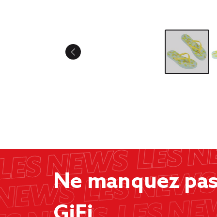
Ne manquez pas 
GiFi