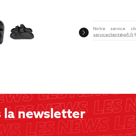
Notre service c
serviceclient@gifi.fr
la newsletter