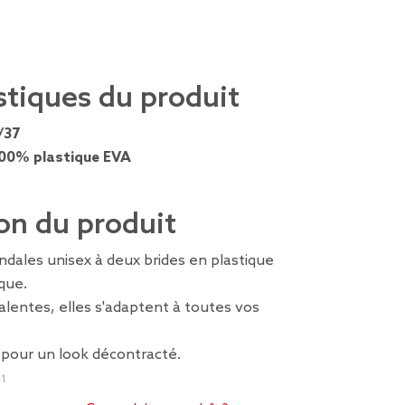
stiques du produit
/37
00% plastique EVA
on du produit
dales unisex à deux brides en plastique
ique.
alentes, elles s'adaptent à toutes vos
 pour un look décontracté.
01