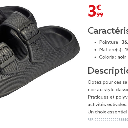
3,99 €
Caractéri
Pointure :
36
Matière(s) :
1
Coloris :
noir
Descripti
Optez pour ces san
noir au style class
Pratiques et polyv
activités estivales.
Un choix essentiel
REF.
0000000000006384