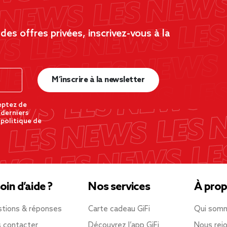
es offres privées, inscrivez-vous à la
M’inscrire à la newsletter
eptez de
 derniers
 politique de
oin d’aide ?
Nos services
À prop
tions & réponses
Carte cadeau GiFi
Qui som
 contacter
Découvrez l’app GiFi
Nous rejo