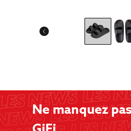
Ne manquez pas 
GiFi