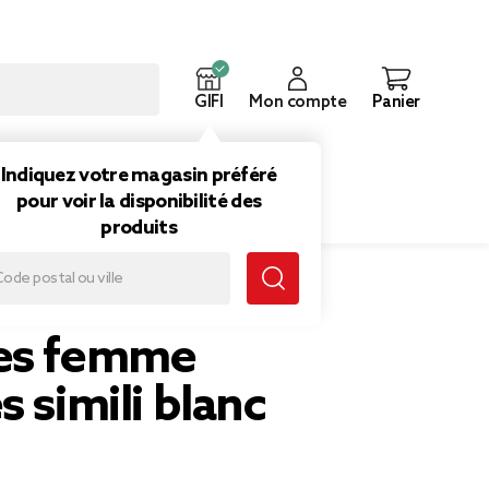
GIFI
Mon compte
Panier
ouveautés
Inspirations
Indiquez votre magasin préféré
pour voir la disponibilité des
produits
 blanc 37/38
es femme
s simili blanc