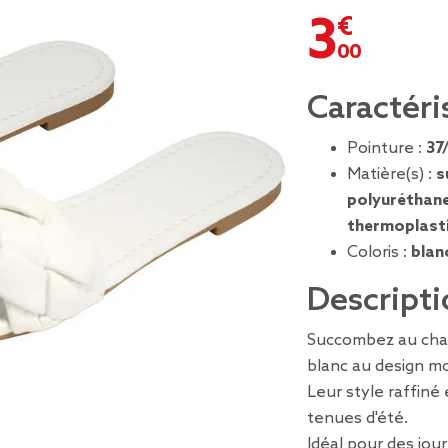
3,00 €
Caractéri
Pointure :
37
Matière(s) :
s
polyuréthane
thermoplast
Coloris :
blan
Descripti
Succombez au char
blanc au design m
Leur style raffiné
tenues d'été.
Idéal pour des jou