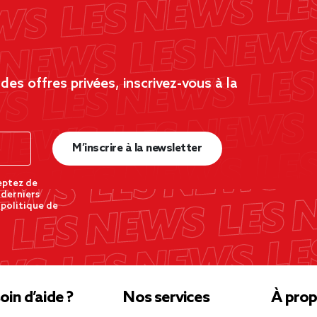
es offres privées, inscrivez-vous à la
M’inscrire à la newsletter
eptez de
 derniers
 politique de
oin d’aide ?
Nos services
À prop