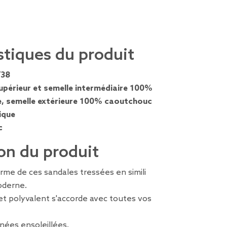
stiques du produit
/38
upérieur et semelle intermédiaire 100%
, semelle extérieure 100% caoutchouc
ique
c
on du produit
me de ces sandales tressées en simili
oderne.
 et polyvalent s'accorde avec toutes vos
rnées ensoleillées.