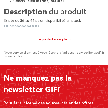
Coloris :
bleu marine, naturel
Description
du produit
Existe du 36 au 41 selon disponibilité en stock.
REF.
000000000000379452
Ce produit vous plaît ?
Notre service client est à votre écoute à l'adresse :
serviceclient@gifi.fr
En savoir plus...
Ne manquez pas la
newsletter GiFi
Pour être informé des nouveautés et des offres