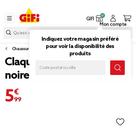
GIFI
Mon compte
Indiquez votre magasin préféré
pour voir la disponibilité des
Chaussures
produits
Claquettes raie manta
noires 40/41
5,99 €