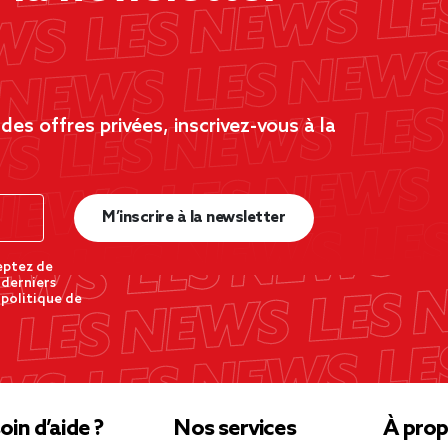
es offres privées, inscrivez-vous à la
M’inscrire à la newsletter
eptez de
 derniers
 politique de
oin d’aide ?
Nos services
À prop