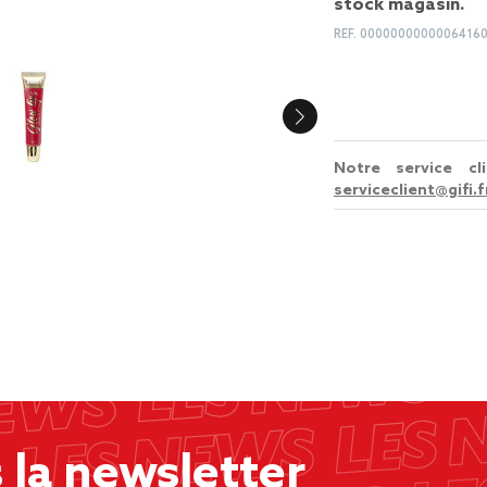
stock magasin.
REF.
0000000000006416
Notre service c
serviceclient@gifi.f
la newsletter