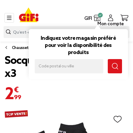
GIFI
Mon compte
Indiquez votre magasin préféré
pour voir la disponibilité des
Chaussettes et sous-vêtements
produits
Socquette homme Umbro
x3
2,99 €